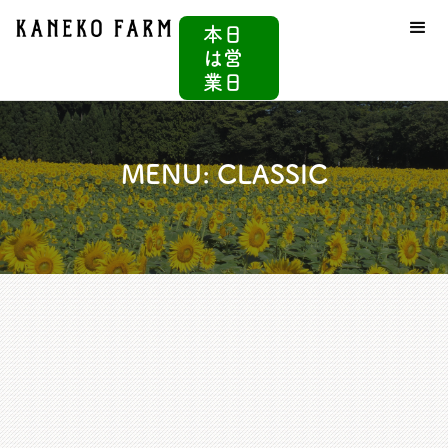
本日
は
営
業日
MENU: CLASSIC